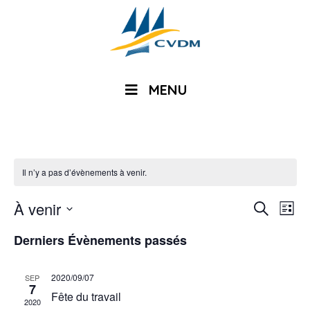
MENU
Il n’y a pas d’évènements à venir.
Reche
Nav
À venir
Recherche
Liste
de
et
Sélectionnez
vue
Derniers Évènements passés
une
naviga
Évè
date.
de
2020/09/07
SEP
7
vues
Fête du travail
2020