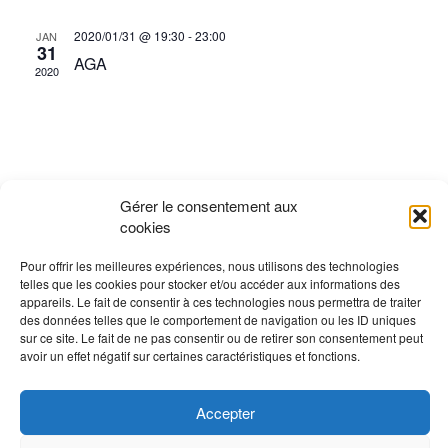
Évène
2020/01/31 @ 19:30
-
23:00
JAN
31
AGA
2020
Gérer le consentement aux
cookies
Pour offrir les meilleures expériences, nous utilisons des technologies
telles que les cookies pour stocker et/ou accéder aux informations des
appareils. Le fait de consentir à ces technologies nous permettra de traiter
des données telles que le comportement de navigation ou les ID uniques
sur ce site. Le fait de ne pas consentir ou de retirer son consentement peut
avoir un effet négatif sur certaines caractéristiques et fonctions.
Accepter
CLUB DE VOILE DEUX-MONTAGNES