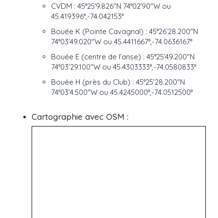
CVDM : 45°25’9.826″N 74°02’90″W ou
45.419396°,-74.042153°
Bouée K (Pointe Cavagnal) : 45°26’28.200″N
74°03’49.020″W ou 45.4411667°,-74.0636167°
Bouée E (centre de l’anse) : 45°25’49.200″N
74°03’29.100″W ou 45.4303333°,-74.0580833°
Bouée H (près du Club) : 45°25’28.200″N
74°03’4.500″W ou 45.4245000°,-74.0512500°
Cartographie avec OSM :