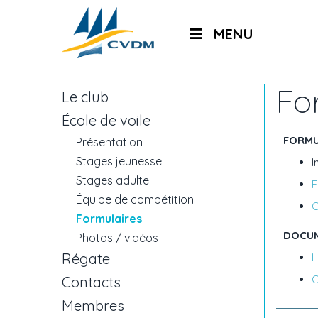
MENU
Fo
Le club
École de voile
FORMU
Présentation
Stages jeunesse
I
Stages adulte
F
Équipe de compétition
C
Formulaires
DOCUM
Photos / vidéos
Régate
L
C
Contacts
Membres