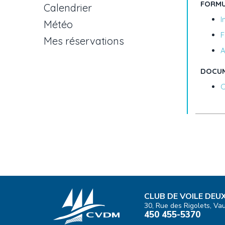
FORMU
Calendrier
I
Météo
F
Mes réservations
A
DOCUM
C
CLUB DE VOILE DE
30, Rue des Rigolets, Va
450 455-5370