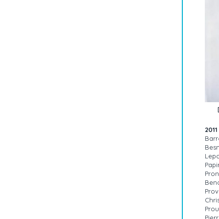
2011
Barr
Besn
Lepo
Papi
Pron
Beno
Prov
Chri
Prou
Pier