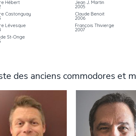
re Hébert
Jean J. Martin
2
2005
rre Castonguay
Claude Benoit
3
2006
rre Lévesque
François Thivierge
4
2007
ude St-Onge
5
iste des anciens commodores et 