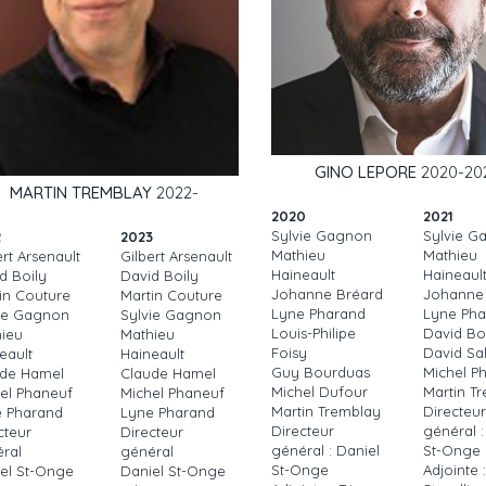
GINO LEPORE
2020-20
MARTIN TREMBLAY
2022-
2020
2021
Sylvie Gagnon
Sylvie G
2
2023
Mathieu
Mathieu
ert Arsenault
Gilbert Arsenault
Haineault
Haineaul
d Boily
David Boily
Johanne Bréard
Johanne
in Couture
Martin Couture
Lyne Pharand
Lyne Pha
ie Gagnon
Sylvie Gagnon
Louis-Philipe
David Bo
ieu
Mathieu
Foisy
David Sa
eault
Haineault
Guy Bourduas
Michel P
ude Hamel
Claude Hamel
Michel Dufour
Martin T
el Phaneuf
Michel Phaneuf
Martin Tremblay
Directeur
 Pharand
Lyne Pharand
Directeur
général :
cteur
Directeur
général : Daniel
St-Onge
ral
général
St-Onge
Adjointe 
el St-Onge
Daniel St-Onge