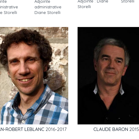
Adjointe : Diane
Storelli
inte
Adjointe
Storelli
nistrative
administrative
e Storelli
Diane Storelli
AN-ROBERT LEBLANC
2016-2017
CLAUDE BARON
201