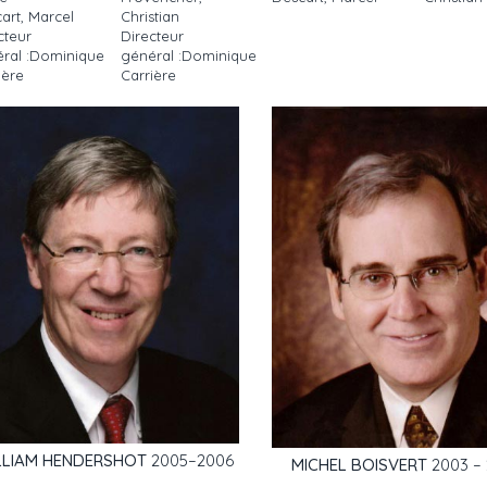
art, Marcel
Christian
cteur
Directeur
ral :Dominique
général :Dominique
ière
Carrière
LLIAM HENDERSHOT
2005–2006
MICHEL BOISVERT
2003 –