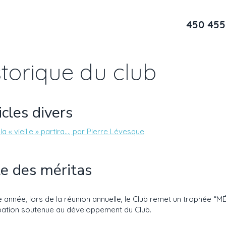
450 455
storique du club
icles divers
a « vieille » partira…, par Pierre Lévesque
te des méritas
 année, lors de la réunion annuelle, le Club remet un trophée “
ipation soutenue au développement du Club.