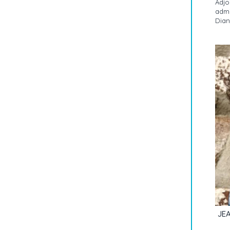
Adjo
admi
Dian
JE