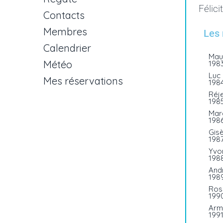
Félici
Contacts
Membres
Les 
Calendrier
Mau
Météo
198
Luc
Mes réservations
198
Réj
198
Mar
198
Gis
198
Yvo
198
And
198
Ros
199
Arm
199