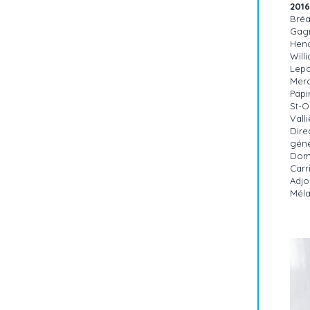
2016
Bréa
Gagn
Hend
Will
Lepo
Merc
Papi
St-O
Vall
Dire
géné
Dom
Carr
Adjoi
Méla