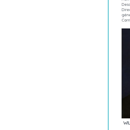
Desc
Dire
géné
Carr
WI