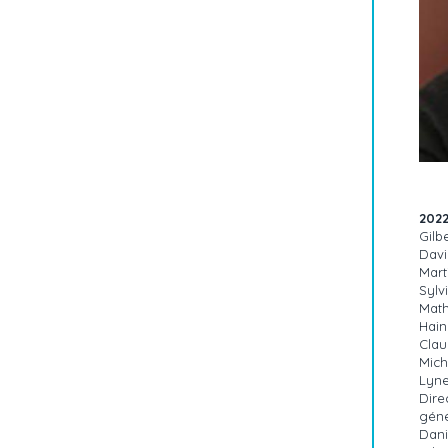
202
Gilb
Davi
Mart
Sylv
Math
Hain
Cla
Mich
Lyne
Dire
géné
Dani