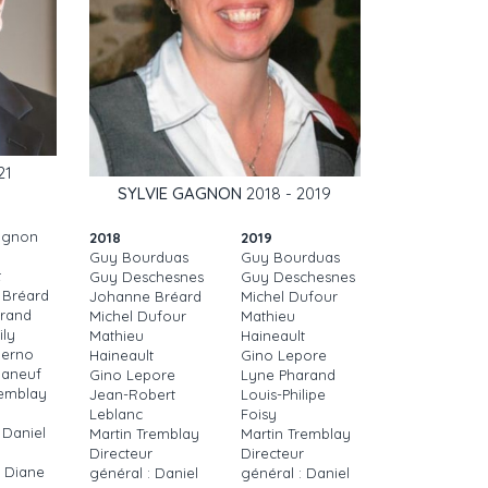
21
SYLVIE GAGNON
2018 - 2019
agnon
2018
2019
Guy Bourduas
Guy Bourduas
t
Guy Deschesnes
Guy Deschesnes
 Bréard
Johanne Bréard
Michel Dufour
rand
Michel Dufour
Mathieu
ily
Mathieu
Haineault
lerno
Haineault
Gino Lepore
haneuf
Gino Lepore
Lyne Pharand
remblay
Jean-Robert
Louis-Philipe
Leblanc
Foisy
 Daniel
Martin Tremblay
Martin Tremblay
Directeur
Directeur
: Diane
général : Daniel
général : Daniel