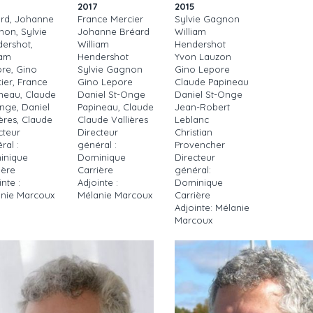
2017
2015
rd, Johanne
France Mercier
Sylvie Gagnon
on, Sylvie
Johanne Bréard
William
ershot,
William
Hendershot
iam
Hendershot
Yvon Lauzon
re, Gino
Sylvie Gagnon
Gino Lepore
ier, France
Gino Lepore
Claude Papineau
neau, Claude
Daniel St-Onge
Daniel St-Onge
nge, Daniel
Papineau, Claude
Jean-Robert
ières, Claude
Claude Vallières
Leblanc
cteur
Directeur
Christian
ral :
général :
Provencher
inique
Dominique
Directeur
ière
Carrière
général:
nte :
Adjointe :
Dominique
nie Marcoux
Mélanie Marcoux
Carrière
Adjointe: Mélanie
Marcoux