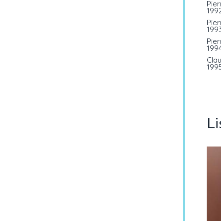
Pier
199
Pie
199
Pie
199
Cla
199
L