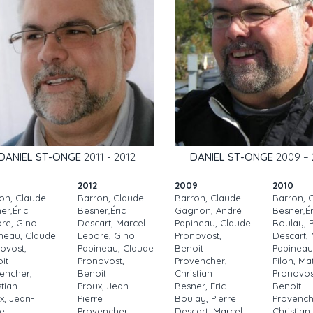
DANIEL ST-ONGE
2011 - 2012
DANIEL ST-ONGE
2009 – 
2012
2009
2010
on, Claude
Barron, Claude
Barron, Claude
Barron, 
er,Éric
Besner,Éric
Gagnon, André
Besner,Ér
re, Gino
Descart, Marcel
Papineau, Claude
Boulay, P
neau, Claude
Lepore, Gino
Pronovost,
Descart,
ovost,
Papineau, Claude
Benoit
Papineau
it
Pronovost,
Provencher,
Pilon, Ma
encher,
Benoit
Christian
Pronovos
stian
Proux, Jean-
Besner, Éric
Benoit
x, Jean-
Pierre
Boulay, Pierre
Provench
re
Provencher,
Descart, Marcel
Christian