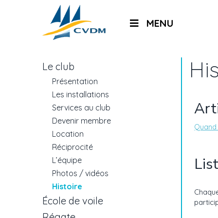
MENU
Hi
Le club
Présentation
Les installations
Art
Services au club
Devenir membre
Quand l
Location
Réciprocité
Lis
L’équipe
Photos / vidéos
Histoire
Chaque
École de voile
partic
Régate