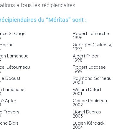
tations à tous les récipiendaires
récipiendaires du “Méritas” sont :
rice St Onge
Robert Lamarche
3
1996
 Racine
Georges Csukassy
4
1997
ean Lamanque
Albert Frigon
5
1998
cel Létourneau
Robert Lacasse
6
1999
èle Daoust
Raymond Garneau
7
2000
n Lamanque
William Dufort
8
2001
ré Apter
Claude Papineau
9
2002
e Travers
Lionel Dupras
0
2003
and Blais
Lucien Kéroack
1
2004