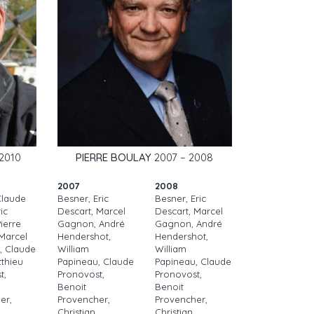
2010
PIERRE BOULAY
2007 – 2008
2007
2008
Claude
Besner, Eric
Besner, Eric
ic
Descart, Marcel
Descart, Marcel
ierre
Gagnon, André
Gagnon, André
 Marcel
Hendershot,
Hendershot,
, Claude
William
William
tthieu
Papineau, Claude
Papineau, Claude
t,
Pronovost,
Pronovost,
Benoit
Benoit
er,
Provencher,
Provencher,
Christian
Christian