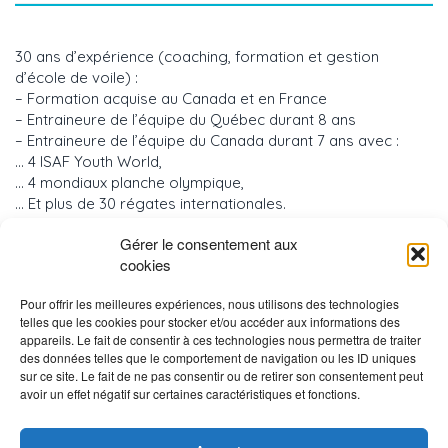
30 ans d’expérience (coaching, formation et gestion
d’école de voile) :
– Formation acquise au Canada et en France
– Entraineure de l’équipe du Québec durant 8 ans
– Entraineure de l’équipe du Canada durant 7 ans avec :
… 4 ISAF Youth World,
… 4 mondiaux planche olympique,
… Et plus de 30 régates internationales.
– Encadrement, durant un an, des équipes du Venezuela et
Gérer le consentement aux
du Mexique pour Jeux olympiques de Sydney 2000
cookies
– Formation d’entraineurs pour Solidarité Olympique en
Algérie, Tunisie et au Venezuela
Pour offrir les meilleures expériences, nous utilisons des technologies
– Formatrice de la Fédération de voile du Québec et Voile
telles que les cookies pour stocker et/ou accéder aux informations des
Canada
appareils. Le fait de consentir à ces technologies nous permettra de traiter
des données telles que le comportement de navigation ou les ID uniques
sur ce site. Le fait de ne pas consentir ou de retirer son consentement peut
avoir un effet négatif sur certaines caractéristiques et fonctions.